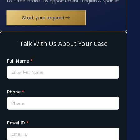
Toll-free intake · By appointment · English & Spanish
Start your request