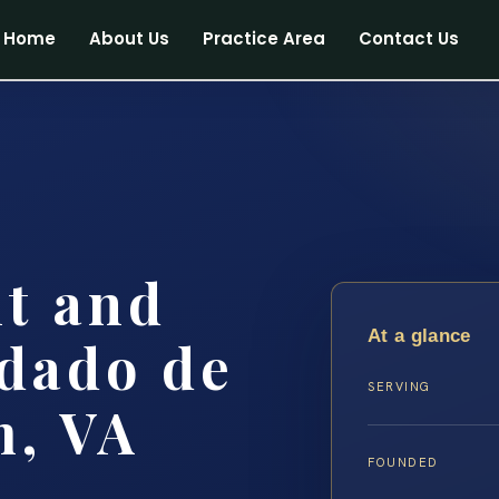
Home
About Us
Practice Area
Contact Us
t and
At a glance
dado de
SERVING
m, VA
FOUNDED