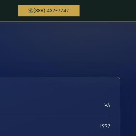
(888) 437-7747
VA
1997