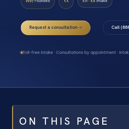
1997
VA
EN · ES
Founded
Intake
Request a consultation
Call (88
Toll-free intake · Consultations by appointment · Intak
ON THIS PAGE