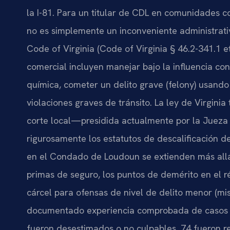
la I-81. Para un titular de CDL en comunidades c
no es simplemente un inconveniente administrativo.
Code of Virginia (Code of Virginia § 46.2-341.1 e
comercial incluyen manejar bajo la influencia c
química, cometer un delito grave (felony) usando
violaciones graves de tránsito. La ley de Virginia
corte local—presidida actualmente por la Jueza 
rigurosamente los estatutos de descalificación 
en el Condado de Loudoun se extienden más allá 
primas de seguro, los puntos de demérito en el 
cárcel para ofensas de nivel de delito menor (m
documentado experiencia comprobada de casos 
fueron desestimados o no culpables, 74 fueron r