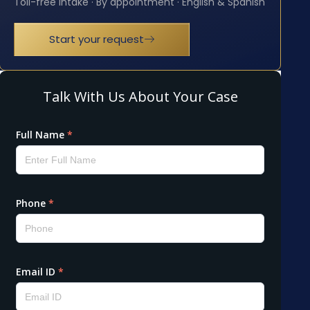
Toll-free intake · By appointment · English & Spanish
Start your request