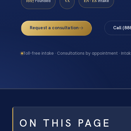
1997
VA
EN · ES
Founded
Intake
Request a consultation
Call (88
Toll-free intake · Consultations by appointment · Intak
ON THIS PAGE