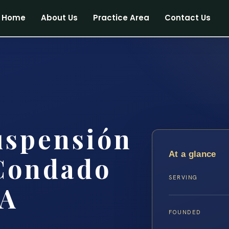
Home
About Us
Practice Area
Contact Us
uspensión
At a glance
 Condado
SERVING
VA
FOUNDED