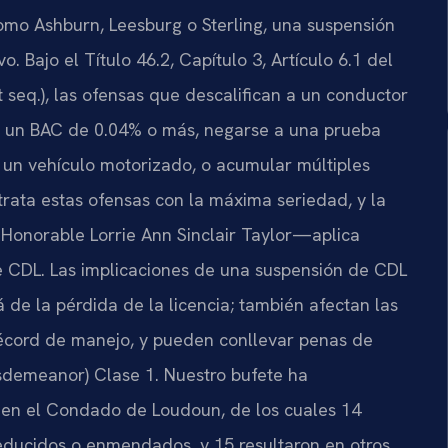
omo Ashburn, Leesburg o Sterling, una suspensión
 Bajo el Título 46.2, Capítulo 3, Artículo 6.1 del
t seq.), las ofensas que descalifican a un conductor
on un BAC de 0.04% o más, negarse a una prueba
 un vehículo motorizado, o acumular múltiples
 trata estas ofensas con la máxima seriedad, y la
Honorable Lorrie Ann Sinclair Taylor—aplica
de CDL. Las implicaciones de una suspensión de CDL
de la pérdida de la licencia; también afectan las
récord de manejo, y pueden conllevar penas de
isdemeanor) Clase 1. Nuestro bufete ha
en el Condado de Loudoun, de los cuales 14
educidos o enmendados, y 15 resultaron en otros