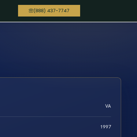
(888) 437-7747
VA
1997