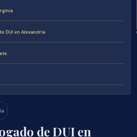
rginia
de DUI en Alexandria
fete
bogado de DUI en