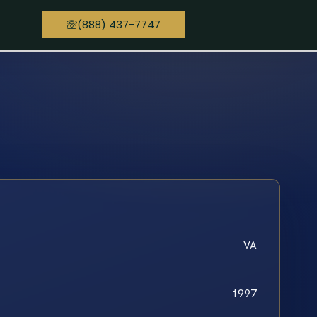
(888) 437-7747
VA
1997