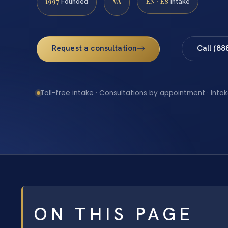
1997
VA
EN · ES
Founded
Intake
Request a consultation
Call (88
Toll-free intake · Consultations by appointment · Intak
ON THIS PAGE