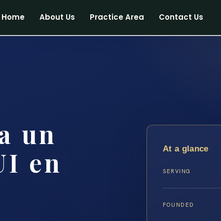
Home
About Us
Practice Area
Contact Us
a un
At a glance
UI en
SERVING
FOUNDED