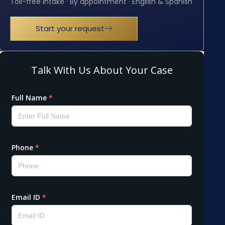
Toll-free intake · By appointment · English & Spanish
Start your request