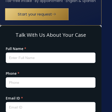
Toll-free intake · By appointment · English & Spanish
Start your request