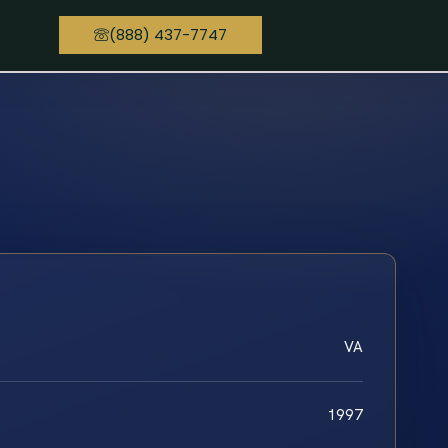
(888) 437-7747
VA
1997