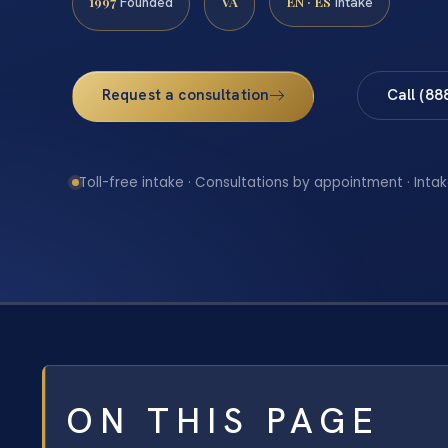
1997
VA
EN · ES
Founded
Intake
Request a consultation
Call (88
Toll-free intake · Consultations by appointment · Intak
ON THIS PAGE