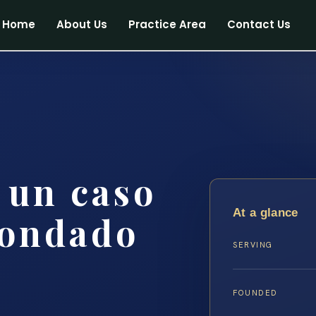
Home
About Us
Practice Area
Contact Us
 un caso
At a glance
condado
SERVING
FOUNDED